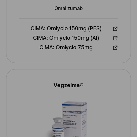
Omalizumab
D
C
I
CIMA: Omlyclo 150mg (PFS)
CIMA: Omlyclo 150mg (AI)
A
CIMA: Omlyclo 75mg
p
r
o
b
a
Vegzelma®
d
N
o
o
p
m
o
b
r
r
e