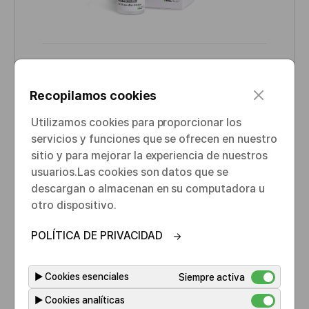
Bevacizumab
D
C
c
Recopilamos cookies
I
l
CIMA : Vegzelma 25mg/ml
A
o
Utilizamos cookies para proporcionar los
s
p
servicios y funciones que se ofrecen en nuestro
e
r
sitio y para mejorar la experiencia de nuestros
o
usuarios.​ Las cookies son datos que se
b
descargan o almacenan en su computadora u
Herzuma®
a
N
otro dispositivo.
d
o
o
POLÍTICA DE PRIVACIDAD
m
p
b
o
▶
Cookies esenciales
Siempre activa
r
r
e
▶
Cookies analíticas